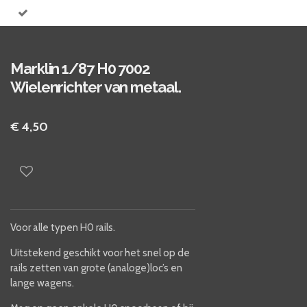
Marklin 1/87 H0 7002
Wielenrichter van metaal.
€ 4,50
Voor alle typen H0 rails.
Uitstekend geschikt voor het snel op de
rails zetten van grote (analoge)loc’s en
lange wagens.