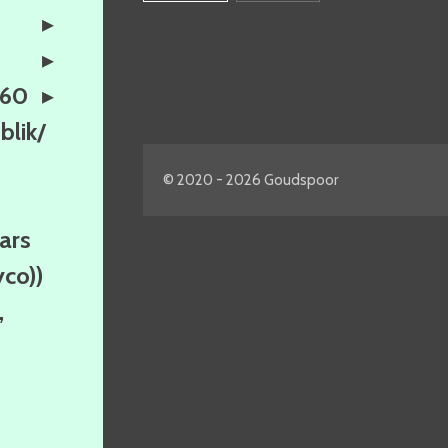
160
lik/
© 2020 - 2026 Goudspoor
ars
yco))
,