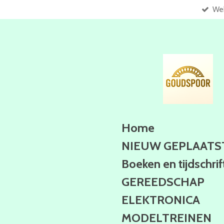
Web
Ga
direct
naar
de
hoofdinhoud
Home
NIEUW GEPLAATS
Boeken en tijdschri
GEREEDSCHAP
ELEKTRONICA
MODELTREINEN