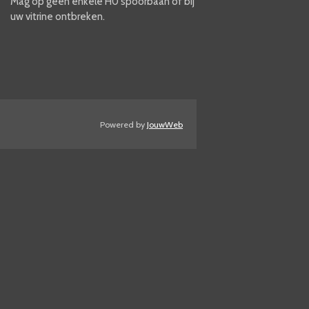
Mag op geen enkele H0 spoorbaan of bij
uw vitrine ontbreken.
Powered by
JouwWeb