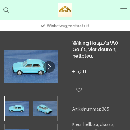
Ga
direct
naar
de
Winkelwagen staat uit.
hoofdinhoud
Wiking H0 44/2 VW
Golf 1, vier deuren,
hellblau.
€ 5,50
Artikelnummer:
365
Kleur: hellblau, chassis,