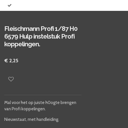
Fleischmann Profi 1/87 H0
6579 Hulp instelstuk Profi
koppelingen.
€ 2,25
Mal voor het op juiste h0ogte brengen
van Profi koppelingen.
Nieuwstaat, met handleiding.