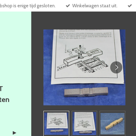
shop is enige tijd gesloten.
Winkelwagen staat uit.
T
ften