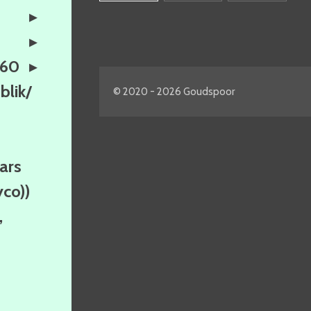
160
lik/
© 2020 - 2026 Goudspoor
ars
yco))
,