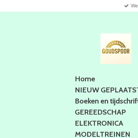
Web
Ga
direct
naar
de
hoofdinhoud
Home
NIEUW GEPLAATS
Boeken en tijdschri
GEREEDSCHAP
ELEKTRONICA
MODELTREINEN