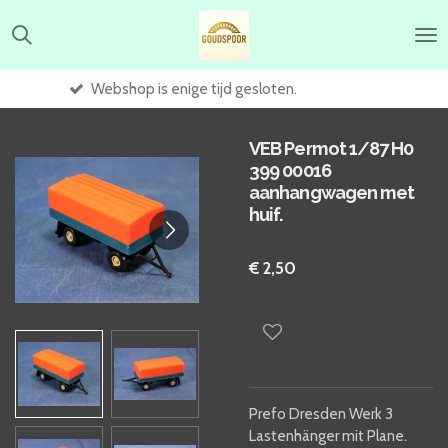
Ga
direct
naar
de
s enige tijd gesloten.
Winke
hoofdinhoud
VEB Permot 1/87 H0
399 00016
aanhangwagen met
huif.
€ 2,50
Prefo Dresden Werk 3
Lastenhänger mit Plane.