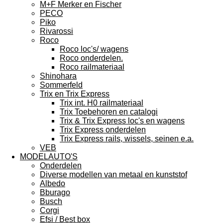
M+F Merker en Fischer
PECO
Piko
Rivarossi
Roco
Roco loc's/ wagens
Roco onderdelen.
Roco railmateriaal
Shinohara
Sommerfeld
Trix en Trix Express
Trix int. H0 railmateriaal
Trix Toebehoren en catalogi
Trix & Trix Express loc's en wagens
Trix Express onderdelen
Trix Express rails, wissels, seinen e.a.
VEB
MODELAUTO'S
Onderdelen
Diverse modellen van metaal en kunststof
Albedo
Bburago
Busch
Corgi
Efsi / Best box