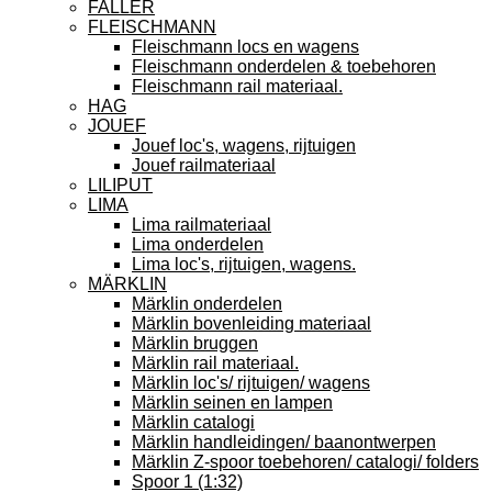
FALLER
FLEISCHMANN
Fleischmann locs en wagens
Fleischmann onderdelen & toebehoren
Fleischmann rail materiaal.
HAG
JOUEF
Jouef loc's, wagens, rijtuigen
Jouef railmateriaal
LILIPUT
LIMA
Lima railmateriaal
Lima onderdelen
Lima loc's, rijtuigen, wagens.
MÄRKLIN
Märklin onderdelen
Märklin bovenleiding materiaal
Märklin bruggen
Märklin rail materiaal.
Märklin loc's/ rijtuigen/ wagens
Märklin seinen en lampen
Märklin catalogi
Märklin handleidingen/ baanontwerpen
Märklin Z-spoor toebehoren/ catalogi/ folders
Spoor 1 (1:32)