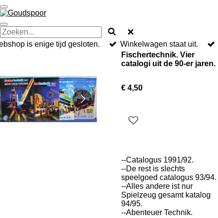
Ga
direct
naar
de
hoofdinhoud
bshop is enige tijd gesloten.
Winkelwagen staat uit.
Fischertechnik. Vier
catalogi uit de 90-er jaren.
€ 4,50
--Catalogus 1991/92.
--De rest is slechts
speelgoed catalogus 93/94.
--Alles andere ist nur
Spielzeug gesamt katalog
94/95.
--Abenteuer Technik.