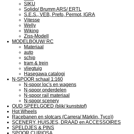
SIKU
Solido/ Brumm ARS/ ERTL
S.E.S., VEB, Prefo, Permot, IGRA
Vitesse
Welly
Wiking
Ziss-Modell
MODELBOUW/ RC
Materiaal
auto
schip
tram & trein
vliegtuig
Hasegawa catalogi
N-SPOOR schaal 1:160
N-spoor loc's en wagens
N-spoor onderdelen
N-spoor rail materiaal
N-spoor scenery
OUD SPEELGOED (blik/ kunststof)
Hot Wheels
Racebanen en slotcars (Carrera/ Märklin, Tyco))
SCENERY, HUISJES, DRAAD en ACCESSOIRES
SPELDJES & PINS
SPOOR CURIOSA