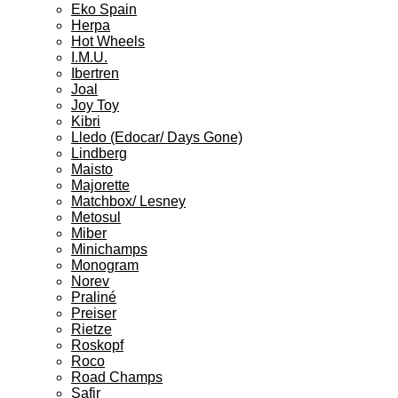
Eko Spain
Herpa
Hot Wheels
I.M.U.
Ibertren
Joal
Joy Toy
Kibri
Lledo (Edocar/ Days Gone)
Lindberg
Maisto
Majorette
Matchbox/ Lesney
Metosul
Miber
Minichamps
Monogram
Norev
Praliné
Preiser
Rietze
Roskopf
Roco
Road Champs
Safir