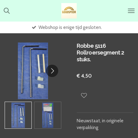
Ga
direct
naar
de
Webshop is enige tijd gesloten.
hoofdinhoud
Robbe 5116
Rollroersegment 2
stuks.
€ 4,50
Nieuwstaat, in originele
verpakking