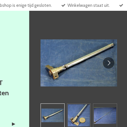
shop is enige tijd gesloten.
Winkelwagen staat uit.
T
ften