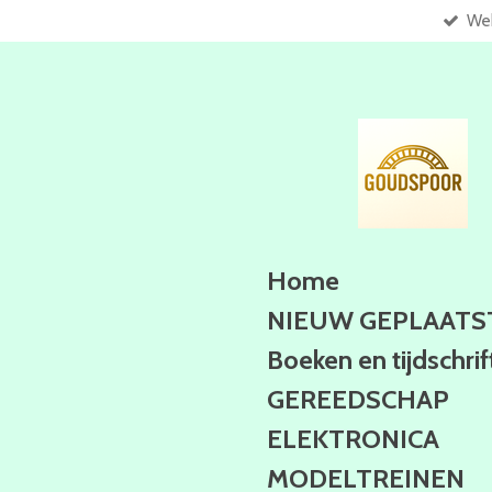
Web
Ga
direct
naar
de
hoofdinhoud
Home
NIEUW GEPLAATS
Boeken en tijdschri
GEREEDSCHAP
ELEKTRONICA
MODELTREINEN