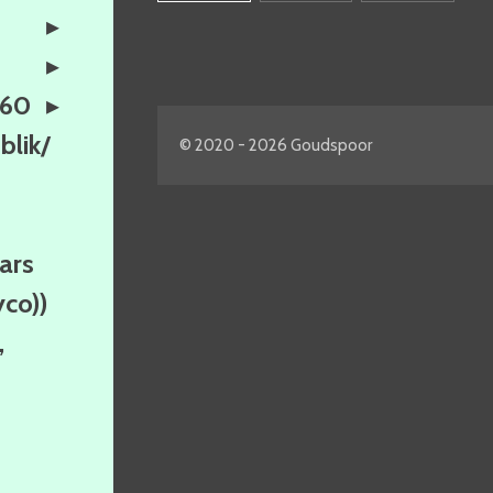
160
lik/
© 2020 - 2026 Goudspoor
ars
yco))
,