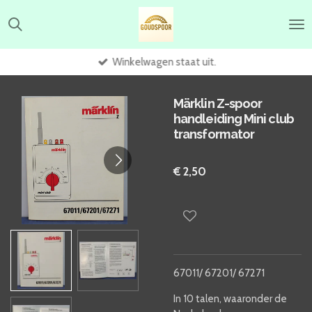
Ga
direct
naar
de
Winkelwagen staat uit.
hoofdinhoud
Märklin Z-spoor
handleiding Mini club
transformator
€ 2,50
67011/ 67201/ 67271
In 10 talen, waaronder de