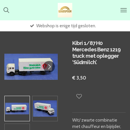
Ga
direct
naar
de
Webshop is enige tijd gesloten.
hoofdinhoud
Kibri 1/87 H0
Mercedes Benz 1219
truck met oplegger
‘Südmilch’.
€ 3,50
Wit/ zwarte combinatie
met chauffeur en bijrijder,