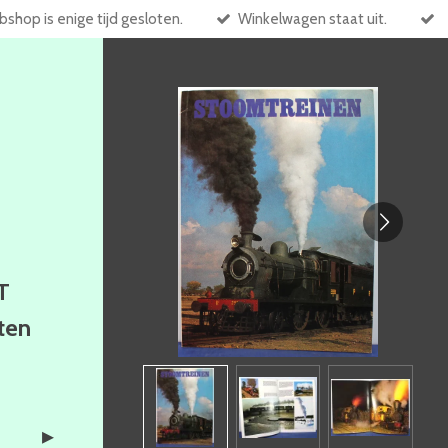
shop is enige tijd gesloten.
Winkelwagen staat uit.
T
ften