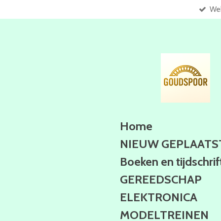
Web
Ga
direct
naar
de
hoofdinhoud
Home
NIEUW GEPLAATS
Boeken en tijdschri
GEREEDSCHAP
ELEKTRONICA
MODELTREINEN