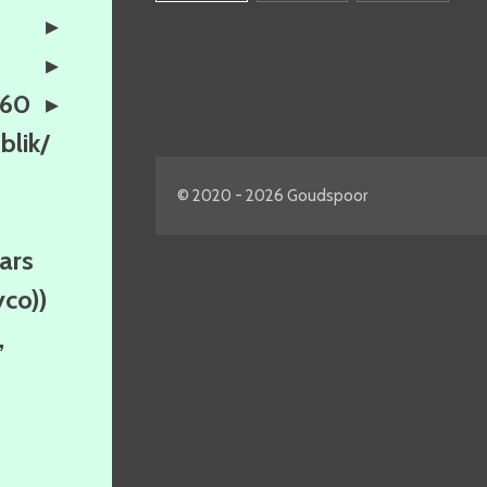
160
lik/
© 2020 - 2026 Goudspoor
ars
yco))
,