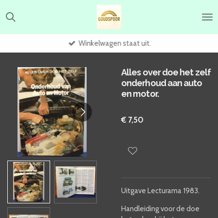
Ga
direct
naar
de
Winkelwagen staat uit.
hoofdinhoud
Alles over doe het zelf
onderhoud aan auto
en motor.
€ 7,50
Uitgave Lecturama 1983.
Handleiding voor de doe