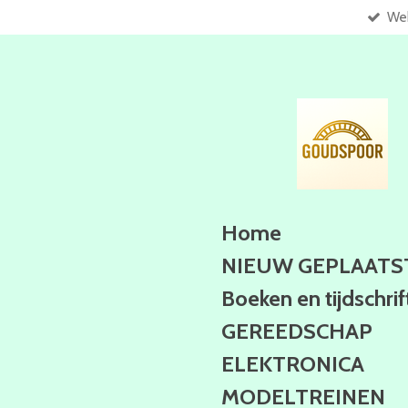
Web
Ga
direct
naar
de
hoofdinhoud
Home
NIEUW GEPLAATS
Boeken en tijdschri
GEREEDSCHAP
ELEKTRONICA
MODELTREINEN