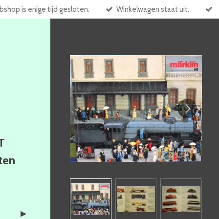
shop is enige tijd gesloten.
Winkelwagen staat uit.
T
ften