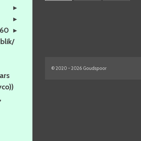
160
lik/
© 2020 - 2026 Goudspoor
ars
yco))
,