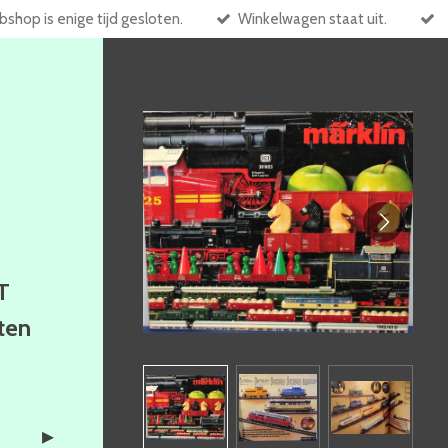
shop is enige tijd gesloten.
Winkelwagen staat uit.
T
ften