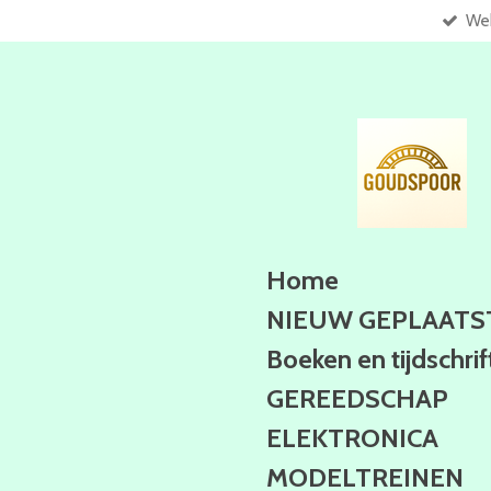
Web
Ga
direct
naar
de
hoofdinhoud
Home
NIEUW GEPLAATS
Boeken en tijdschri
GEREEDSCHAP
ELEKTRONICA
MODELTREINEN