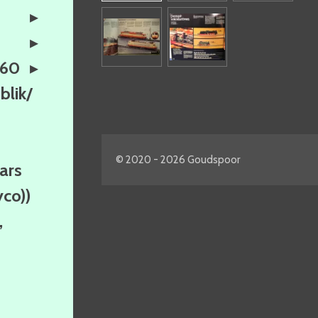
160
lik/
© 2020 - 2026 Goudspoor
ars
yco))
,