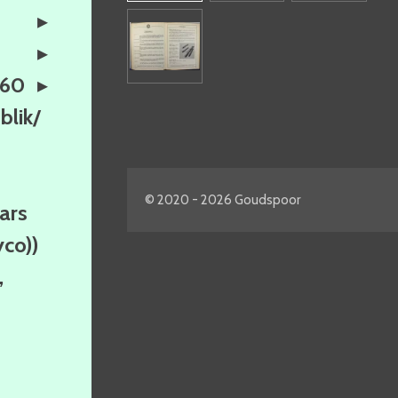
160
lik/
© 2020 - 2026 Goudspoor
ars
yco))
,