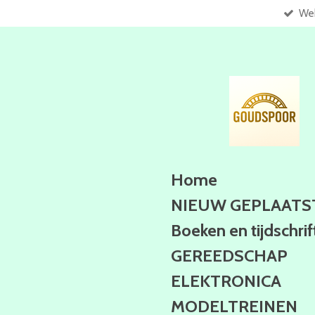
Web
Ga
direct
naar
de
hoofdinhoud
Home
NIEUW GEPLAATS
Boeken en tijdschri
GEREEDSCHAP
ELEKTRONICA
MODELTREINEN