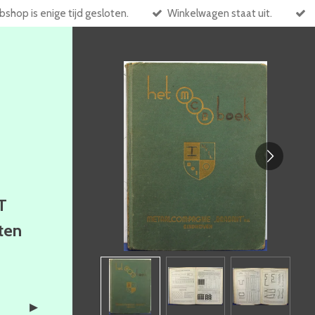
shop is enige tijd gesloten.
Winkelwagen staat uit.
T
ften