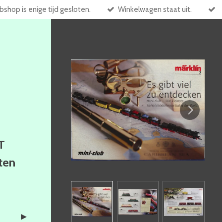
shop is enige tijd gesloten.
Winkelwagen staat uit.
T
ften