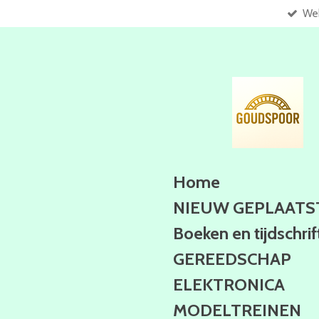
Web
Ga
direct
naar
de
hoofdinhoud
Home
NIEUW GEPLAATS
Boeken en tijdschri
GEREEDSCHAP
ELEKTRONICA
MODELTREINEN