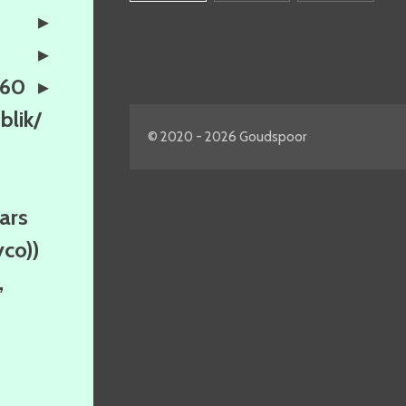
160
lik/
© 2020 - 2026 Goudspoor
ars
yco))
,