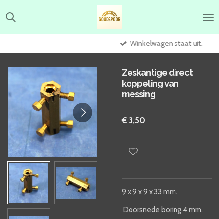
Ga
direct
naar
de
Winkelwagen staat uit.
hoofdinhoud
Zeskantige direct
koppeling van
messing
€ 3,50
9 x 9 x 9 x 33 mm.
Doorsnede boring 4 mm.