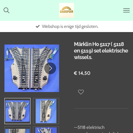
Ga
direct
naar
de
Webshop is enige tijd gesloten.
hoofdinhoud
Märklin H0 5117 ( 5118
en 5119) set elektrische
wissels.
€ 14,50
--5118 elektrisch