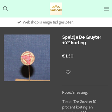
Ga
direct
naar
de
Webshop is enige tijd gesloten.
hoofdinhoud
Speldje De Gruyter
10% korting
€ 1,50
Rood/ messing.
Tekst: ‘De Gruyter 10
procent korting’ en