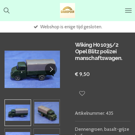
Ga
direct
naar
de
Webshop is enige tijd gesloten.
hoofdinhoud
Wiking H0 1035/2
Opel Blitz polizei
manschaftswagen.
€ 9,50
Artikelnummer:
435
Dennengroen, basalt-grijze