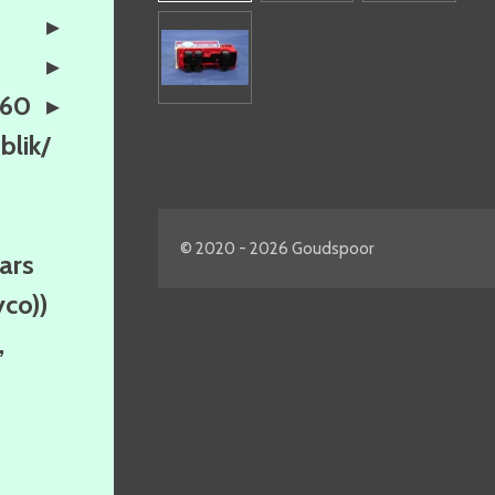
160
lik/
© 2020 - 2026 Goudspoor
ars
yco))
,