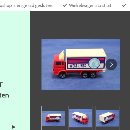
shop is enige tijd gesloten.
Winkelwagen staat uit.
T
ften