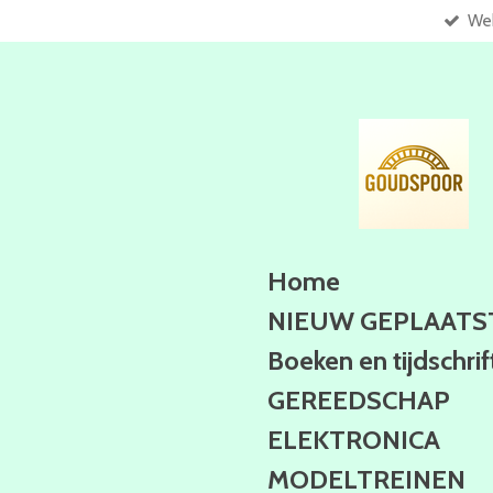
Web
Ga
direct
naar
de
hoofdinhoud
Home
NIEUW GEPLAATS
Boeken en tijdschri
GEREEDSCHAP
ELEKTRONICA
MODELTREINEN