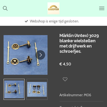
Ga
direct
naar
de
Webshop is enige tijd gesloten.
hoofdinhoud
Märklin (Antex) 3029
blanke wielstellen
met drijfwerk en
schroefjes.
€ 4,50
Artikelnummer:
M06