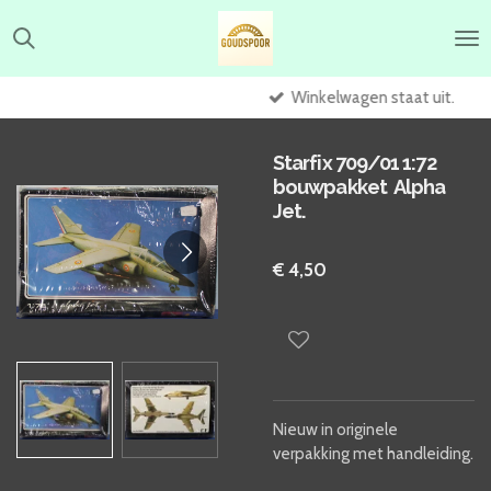
Ga
direct
naar
de
Winkelwagen staat uit.
hoofdinhoud
Starfix 709/01 1:72
bouwpakket Alpha
Jet.
€ 4,50
Nieuw in originele
verpakking met handleiding.